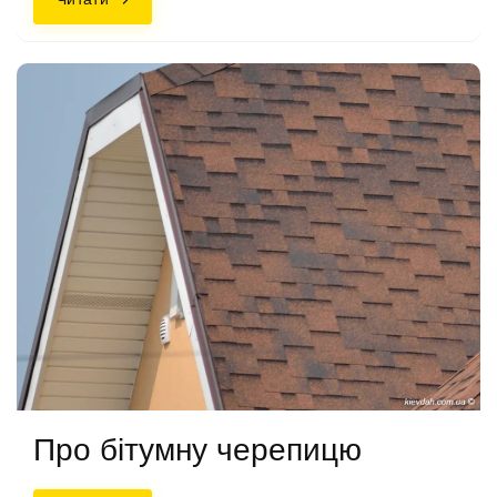
Про бітумну черепицю