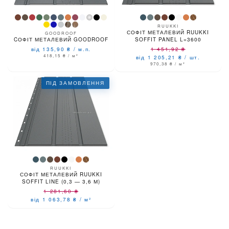
RUUKKI
СОФІТ МЕТАЛЕВИЙ RUUKKI
GOODROOF
CОФІТ МЕТАЛЕВИЙ GOODROOF
SOFFIT PANEL L=3600
від 135,90
₴
/
м.п.
1 451,92
₴
418,15
₴
/ м²
від 1 205,21
₴
/
шт.
970,38
₴
/ м²
ПІД ЗАМОВЛЕННЯ
RUUKKI
СОФІТ МЕТАЛЕВИЙ RUUKKI
SOFFIT LINE (0,3 — 3,6 М)
1 281,60
₴
від 1 063,78
₴
/
м²