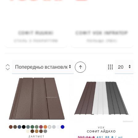
СОФІТ RUUKKI
СОФІТ VOX INFRATOP
СТАЛЬ З ПОКРИТТЯМ
ПОЛЬЩА (ПВХ)
Сортування:
Товарів:
VOX
СОФИТ АЙДАХО
ZARTMET
502,04
₴
461,88
₴
/
шт.