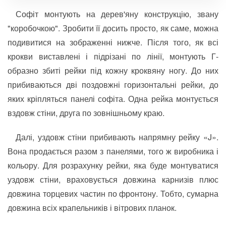
Софіт монтують на дерев'яну конструкцію, звану
"коробочкою". Зробити її досить просто, як саме, можна
подивитися на зображенні нижче. Після того, як всі
крокви виставлені і підрізані по лінії, монтують Г-
образно збиті рейки під кожну кроквяну ногу. До них
прибиваються дві поздовжні горизонтальні рейки, до
яких кріпляться панелі софіта. Одна рейка монтується
вздовж стіни, друга по зовнішньому краю.
Далі, уздовж стіни прибивають напрямну рейку «J».
Вона продається разом з панелями, того ж виробника і
кольору. Для розрахунку рейки, яка буде монтуватися
уздовж стіни, враховується довжина карнизів плюс
довжина торцевих частин по фронтону. Тобто, сумарна
довжина всіх крапельників і вітрових планок.