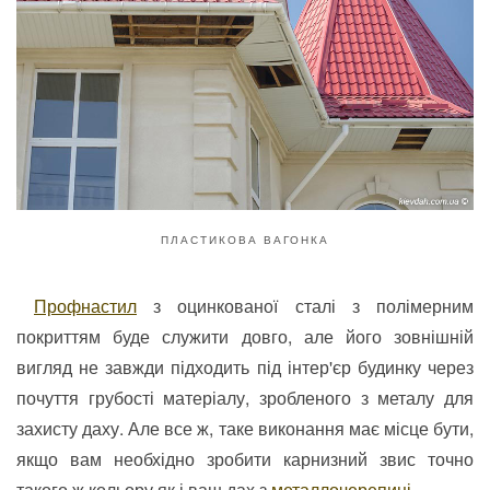
ПЛАСТИКОВА ВАГОНКА
Профнастил
з оцинкованої сталі з полімерним
покриттям буде служити довго, але його зовнішній
вигляд не завжди підходить під інтер'єр будинку через
почуття грубості матеріалу, зробленого з металу для
захисту даху. Але все ж, таке виконання має місце бути,
якщо вам необхідно зробити карнизний звис точно
такого ж кольору як і ваш дах з
металлочерепиці
.