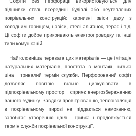
Софіти без перфорації використовуються для
підшивки стель всередині будівлі або неутеплених
покрівельних конструкцій: карнизні звіси даху з
холодним горищем, навіси, стелі альтанок, терас і т.д.
Ці софіти добре прикривають електропроводку та інші
типи комунікацій.
Найголовніша перевага цих матеріалів — це імітація
натуральних матеріалів, простота в монтажі, низька
ціна і тривалий термін служби. Перфорований софіт
дозволяє повітрю вільно циркулювати в
підпокрівельному просторі і сприяє енергозбереженню
вашого будинку. Завдяки провітрюванню, теплоізоляція
в покрівельному пирозі не піддається намоканню,
запобігає утворенню цвілі і грибка і продовжується
термін служби покрівельної конструкції.