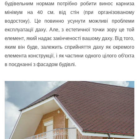
будівельним нормам потрібно робити винос карниза
мінімум на 40 см. від стін (при організованому
водостоку). Це повинно усунути можливі проблеми
експлуатації даху. Але, з естетичної точки зору це той
елемент, який надає закінченості вашому даху. Від того,
яким він буде, залежить сприйняття даху як окремого
елемента конструкції, і як частини одного цілого об'єкта
в поєднанні з фасадом будівлі.