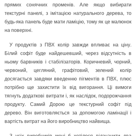
прямих сонячних променів. Але якщо вибирати
текстурні панелі, з імітацією натурального дерева, то
будь-яка панель буде мати ламіцію, тому як це малюнок
на поверхні.
У продуктів з ПВХ колір завжди впливає на ціну.
Білий софіт буде найдешевший, через відсутність в
ньому барвників і стабілізаторів. Коричневий, чорний,
червоний, цегляний, графітовий, зелений колір
досягається завдяки введенню пігментів в ПВХ, плюс
потрібно ще захистити їх від вигорання. Ці вимоги
тягнуть додаткові витрати і, як наслідок, подорожчання
продукту. Самий Дорою це текстурний софіт під
дерево. Він виготовляється за допомогою ламінації і
вартість витрат на його виробництво найвища.
З усіх виробників мені б хотілося відзначити два