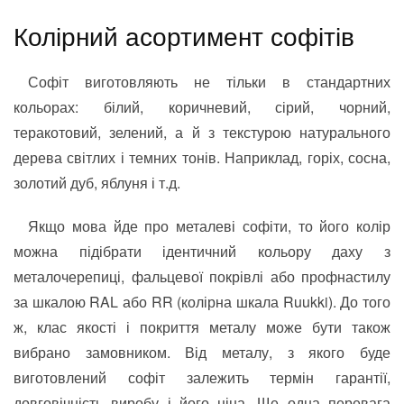
Колірний асортимент софітів
Софіт виготовляють не тільки в стандартних
кольорах: білий, коричневий, сірий, чорний,
теракотовий, зелений, а й з текстурою натурального
дерева світлих і темних тонів. Наприклад, горіх, сосна,
золотий дуб, яблуня і т.д.
Якщо мова йде про металеві софіти, то його колір
можна підібрати ідентичний кольору даху з
металочерепиці, фальцевої покрівлі або профнастилу
за шкалою RAL або RR (колірна шкала Ruukki). До того
ж, клас якості і покриття металу може бути також
вибрано замовником. Від металу, з якого буде
виготовлений софіт залежить термін гарантії,
довговічність виробу і його ціна. Ще одна перевага