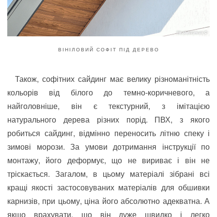
ВІНІЛОВИЙ СОФІТ ПІД ДЕРЕВО
Також, софітних сайдинг має велику різноманітність
кольорів від білого до темно-коричневого, а
найголовніше, він є текстурний, з імітацією
натурального дерева різних порід. ПВХ, з якого
робиться сайдинг, відмінно переносить літню спеку і
зимові морози. За умови дотримання інструкції по
монтажу, його деформує, що не вириває і він не
тріскається. Загалом, в цьому матеріалі зібрані всі
кращі якості застосовуваних матеріалів для обшивки
карнизів, при цьому, ціна його абсолютно адекватна. А
якщо врахувати, що він дуже швидко і легко