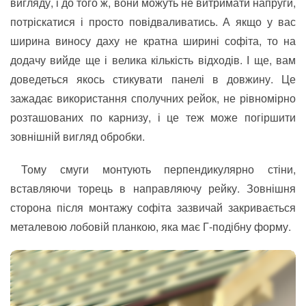
вигляду, і до того ж, вони можуть не витримати напруги,
потріскатися і просто повідваливатись. А якщо у вас
ширина виносу даху не кратна ширині софіта, то на
додачу вийде ще і велика кількість відходів. І ще, вам
доведеться якось стикувати панелі в довжину. Це
зажадає використання сполучних рейок, не рівномірно
розташованих по карнизу, і це теж може погіршити
зовнішній вигляд обробки.
Тому смуги монтують перпендикулярно стіни,
вставляючи торець в направляючу рейку. Зовнішня
сторона після монтажу софіта зазвичай закривається
металевою лобовій планкою, яка має Г-подібну форму.