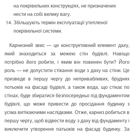
на покрівельних конструкціях, не призначених
нести на собі велику вагу.
Збільшують термін експлуатації утепленої
покрівельної системи.
Карнизний звис — це конструктивний елемент даху,
який знаходиться за межею стін будівлі. Навіщо
потрібно його робити, і яким він повинен бути? Його
роль — не допустити стікання води з даху на стіни. Це
призведе в першу чергу до непривабливих, брудних
потьоків на фасаді будівлі, а також вода, що стікає по
стінах, буде збиратися безпосередньо під фундаментом
будівлі, що може привести до просідання будинку з
усіма витікаючими наслідками. Отже, карниз робиться в
першу чергу, щоб відвести воду з даху від фундаменту і
виключити утворення патьоків на фасаді будинку. За