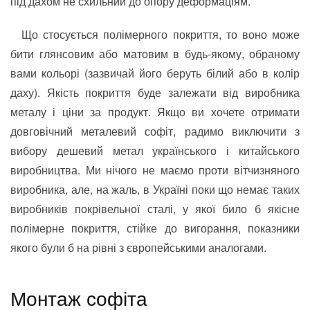
під дахом не схильний до опору деформаціям.
Що стосується полімерного покриття, то воно може
бити глянсовим або матовим в будь-якому, обраному
вами кольорі (зазвичай його беруть білий або в колір
даху). Якість покриття буде залежати від виробника
металу і ціни за продукт. Якщо ви хочете отримати
довговічний металевий софіт, радимо виключити з
вибору дешевий метал українського і китайського
виробництва. Ми нічого не маємо проти вітчизняного
виробника, але, на жаль, в Україні поки що немає таких
виробників покрівельної сталі, у якої било б якісне
полімерне покриття, стійке до вигорання, показники
якого були б на рівні з європейськими аналогами.
Монтаж софіта