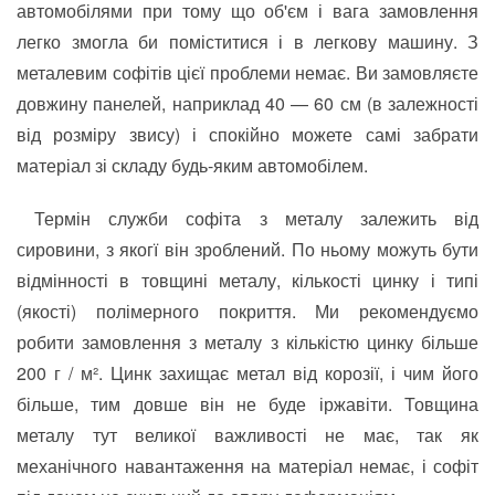
автомобілями при тому що об'єм і вага замовлення
легко змогла би поміститися і в легкову машину. З
металевим софітів цієї проблеми немає. Ви замовляєте
довжину панелей, наприклад 40 — 60 см (в залежності
від розміру звису) і спокійно можете самі забрати
матеріал зі складу будь-яким автомобілем.
Термін служби софіта з металу залежить від
сировини, з якогї він зроблений. По ньому можуть бути
відмінності в товщині металу, кількості цинку і типі
(якості) полімерного покриття. Ми рекомендуємо
робити замовлення з металу з кількістю цинку більше
200 г / м². Цинк захищає метал від корозії, і чим його
більше, тим довше він не буде іржавіти. Товщина
металу тут великої важливості не має, так як
механічного навантаження на матеріал немає, і софіт