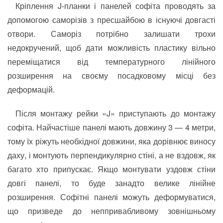
Кріплення J-планки і панелей софіта проводять за
допомогою саморізів з пресшайбою в існуючі довгасті
отвори. Саморіз потрібно залишати трохи
недокручений, щоб дати можливість пластику вільно
переміщатися від температурного лінійного
розширення на своєму посадковому місці без
деформацій.
Після монтажу рейки «J» приступають до монтажу
софіта. Найчастіше панелі мають довжину 3 — 4 метри,
тому їх ріжуть необхідної довжини, яка дорівнює виносу
даху, і монтують перпендикулярно стіні, а не вздовж, як
багато хто припускає. Якщо монтувати уздовж стіни
довгі панелі, то буде занадто велике лінійне
розширення. Софітні панелі можуть деформуватися,
що призведе до неппривабливому зовнішньому