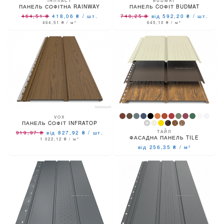
ІНПЛАСТ
BUDMAT
ПАНЕЛЬ СОФІТНА RAINWAY
ПАНЕЛЬ CОФІТ BUDMAT
464,51
₴
418,06
₴
/
шт.
740,25
₴
від 592,20
₴
/
шт.
464,51
₴
/ м²
645,10
₴
/ м²
VOX
ПАНЕЛЬ CОФІТ INFRATOP
ТАЙЛ
919,97
₴
від 827,92
₴
/
шт.
ФАСАДНА ПАНЕЛЬ TILE
1 022,12
₴
/ м²
від 256,35
₴
/
м²