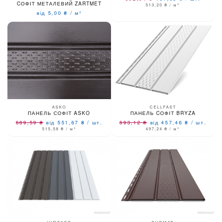
CОФІТ МЕТАЛЕВИЙ ZARTMET
513,20
₴
/ м²
від 5,00
₴
/
м²
CELLFAST
ASKO
ПАНЕЛЬ CОФІТ BRYZA
ПАНЕЛЬ СОФІТ ASKO
693,12
₴
від 457,46
₴
/
шт.
689,59
₴
від 551,67
₴
/
шт.
497,24
₴
/ м²
515,58
₴
/ м²