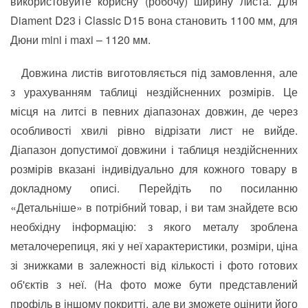
використовуйте корисну (робочу) ширину листа. Для
Diament D23 і Classic D15 вона становить 1100 мм, для
Дюни mini і maxi – 1120 мм.
Довжина листів виготовляється під замовлення, але
з урахуванням таблиці нездійсненних розмірів. Це
місця на литсі в певних діапазонах довжин, де через
особливості хвилі рівно відрізати лист не вийде.
Діапазон допустимої довжини і таблиця нездійсненних
розмірів вказані індивідуально для кожного товару в
докладному описі. Перейдіть по посиланню
«Детальніше» в потрібний товар, і ви там знайдете всю
необхідну інформацію: з якого металу зроблена
металочерепиця, які у неї характеристики, розміри, ціна
зі знижками в залежності від кількості і фото готових
об'єктів з неї. (На фото може бути представлений
профіль в іншому покритті, але ви зможете оцінити його