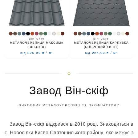
ВІН-СКІФ
ВІН-СКІФ
МЕТАЛОЧЕРЕПИЦЯ МАКСИМА
МЕТАЛОЧЕРЕПИЦЯ КАРПУВКА
(ВІН-СКІФ)
(БОБРОВИЙ ХВІСТ)
від 225,00
₴
/
м²
від 224,00
₴
/
м²
Завод Він-скіф
ВИРОБНИК МЕТАЛОЧЕРЕПИЦІ ТА ПРОФНАСТИЛУ
Завод Він-скіф відкрився в 2010 році. Знаходиться в
с. Новосілки Києво-Святошиського району, яке межує з