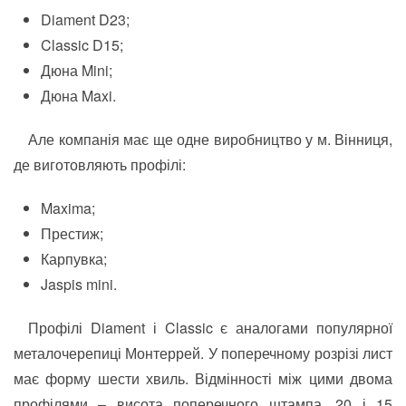
Diament D23;
Classic D15;
Дюна Mini;
Дюна Maxi.
Але компанія має ще одне виробництво у м. Вінниця,
де виготовляють профілі:
Maxima;
Престиж;
Карпувка;
Jaspis mini.
Профілі Diament і Classic є аналогами популярної
металочерепиці Монтеррей. У поперечному розрізі лист
має форму шести хвиль. Відмінності між цими двома
профілями – висота поперечного штампа, 20 і 15