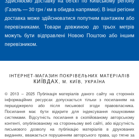
Здійснюємо доставку на об'єкт по Київському регіону
(Газель — 30 грн / км в обидва напрямки). В інші регіони
доставка може здійснюватися попутним вантажем або
перевізниками. Товари довжиною до трьох метрів
можуть бути відправлені Новою Поштою або іншим
перевізником.
ІНТЕРНЕТ-МАГАЗИН ПОКРІВЕЛЬНИХ МАТЕРІАЛІВ
КИЇВДАХ
, М. КИЇВ, УКРАЇНА
© 2013 – 2025 Публікація матеріалів даного сайту на сторонніх
інформаційних ресурсах допускається тільки з посиланням на
першоджерело або після письмової згоди правовласника.
Посилання має бути відкрите для індексування пошуковими
системами. Відсутність посилання в скопійованому авторському
контенті, опублікованому на сторонньому веб сайті, або відсутність
письмового дозволу на публікацію матеріалів в друкованих
виданнях, вважається порушенням авторського права, що тягне за