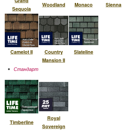
Grand
Woodland
Monaco
Sienna
Sequoia
Camelot II
Country
Slateline
Mansion II
Стандарт
Royal
Timberline
Sovereign