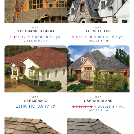
GAF
GAF
GAF GRAND SEQUOIA
GAF SLATELINE
6 481,17
₴
4 860,88
₴
/
уп.
6 575,10
₴
4 931,32
₴
/
уп.
2 613,38
₴
/ м²
1 590,75
₴
/ м²
GAF
GAF
GAF MONACO
GAF WOODLAND
ЦІНА ПО ЗАПИТУ
5 740,84
₴
4 305,63
₴
/
уп.
1 855,88
₴
/ м²