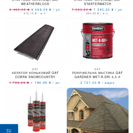
WEATHERBLOCK
STARTERMATCH
6 469,05
₴
6 469,05
₴
/
уп.
7 393,20
₴
7 393,20
₴
/
уп.
212,10
₴
/ м.п.
404,00
₴
/ м.п.
GAF
GAF
АЕРАТОР КОНЬКОВИЙ GAF
ПОКРІВЕЛЬНА МАСТИКА GAF
COBRA SNOWCOUNTRY
GARDNER WET-R-DRI 3,4 Л
1 786,69
₴
1 786,69
₴
/
шт.
2 727,00
₴
/
відро