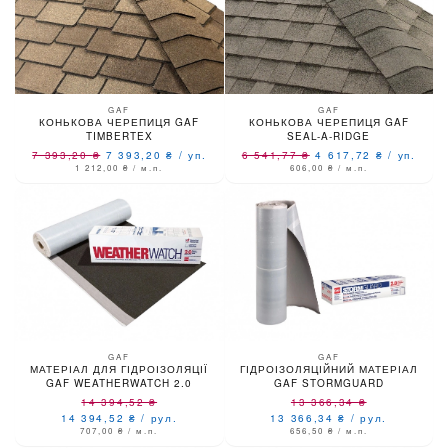
GAF
GAF
КОНЬКОВА ЧЕРЕПИЦЯ GAF
КОНЬКОВА ЧЕРЕПИЦЯ GAF
TIMBERTEX
SEAL-A-RIDGE
7 393,20
₴
7 393,20
₴
/
уп.
6 541,77
₴
4 617,72
₴
/
уп.
1 212,00
₴
/ м.п.
606,00
₴
/ м.п.
GAF
GAF
МАТЕРІАЛ ДЛЯ ГІДРОІЗОЛЯЦІЇ
ГІДРОІЗОЛЯЦІЙНИЙ МАТЕРІАЛ
GAF WEATHERWATCH 2.0
GAF STORMGUARD
14 394,52
₴
13 366,34
₴
14 394,52
₴
/
рул.
13 366,34
₴
/
рул.
707,00
₴
/ м.п.
656,50
₴
/ м.п.