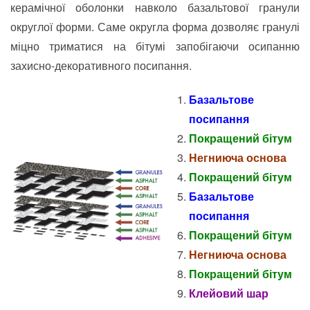
керамічної оболонки навколо базальтової гранули
округлої форми. Саме округла форма дозволяє гранулі
міцно триматися на бітумі запобігаючи осипанню
захисно-декоративного посипання.
Базальтове
посипання
Покращений бітум
Негниюча основа
Покращений бітум
Базальтове
посипання
Покращений бітум
Негниюча основа
Покращений бітум
Клейовий шар