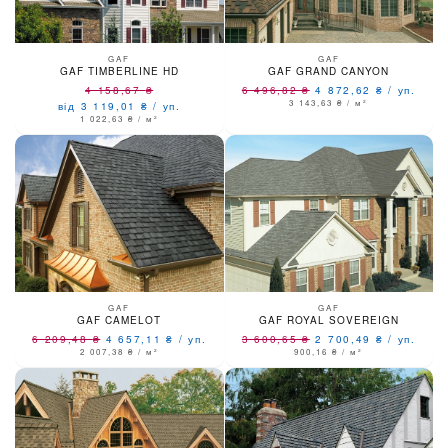
GAF
GAF
GAF TIMBERLINE HD
GAF GRAND CANYON
4 158,67
₴
6 496,82
₴
4 872,62
₴
/
уп.
3 143,63
₴
/ м²
від 3 119,01
₴
/
уп.
1 022,63
₴
/ м²
GAF
GAF
GAF CAMELOT
GAF ROYAL SOVEREIGN
6 209,48
₴
4 657,11
₴
/
уп.
3 600,65
₴
2 700,49
₴
/
уп.
2 007,38
₴
/ м²
900,16
₴
/ м²