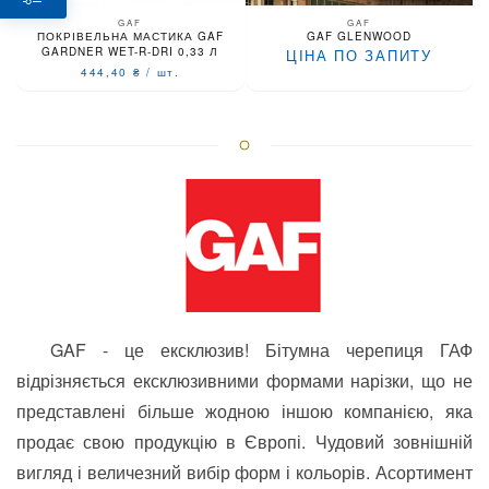
GAF
GAF
ПОКРІВЕЛЬНА МАСТИКА GAF
GAF GLENWOOD
GARDNER WET-R-DRI 0,33 Л
ЦІНА ПО ЗАПИТУ
444,40
₴
/
шт.
GAF - це ексклюзив!
Бітумна черепиця ГАФ
відрізняється ексклюзивними формами нарізки, що не
представлені більше жодною іншою компанією, яка
продає свою продукцію в Європі.
Чудовий зовнішній
вигляд і величезний вибір форм і кольорів.
Асортимент