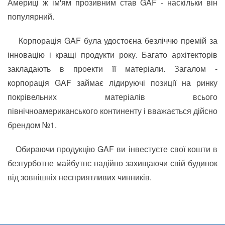
Америці ж ім'ям прозивним став GAF - наскільки він
популярний.
Корпорація GAF була удостоєна безліччю премій за
інновацію і кращі продукти року. Багато архітекторів
закладають в проекти її матеріали. Загалом -
корпорація GAF займає лідируючі позиції на ринку
покрівельних матеріалів всього
північноамериканського континенту і вважається дійсно
брендом №1.
Обираючи продукцію GAF ви інвестуєте свої кошти в
безтурботне майбутнє надійно захищаючи свій будинок
від зовнішніх несприятливих чинників.