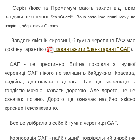
Серія Люкс та Премимум мають захист від плям
завдяки технології
®
StainGuard
. Вона запобігає появі моху на
покрівлі, зберігаючи її красу
Завдяки якісній сировині, бітумна черепиця ГАФ має
довічну гарантію (
завантажити бланк гарантії GAF
).
GAF - це престижно! Елітна покрівля з гнучкої
черепиці GAF нікого не залишить байдужим. Красива,
надійна, довговічна і дорога. Так, цю черепицю з
гордістю можна назвати дорогою. Але дорого, це не
означає погано. Дорого це означає надійно якісно
красиво і ексклюзивно.
Все це увібрала в себе бітумна черепиця GAF.
Корпорація GAF - найбільший покрівельний виробник