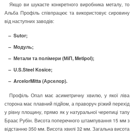
Якщо ви шукаєте конкретного виробника металу, то
Альба Профіль співпрацює та використовує сировину
від наступних заводів:
Sutor;
Модуль;
Метали та полімери (МіП, Metipol);
U.S.Steel Kosice;
ArcelorMitta (Арселор).
Профіль Опал має асиметричну хвилю, у якої ліва
сторона має плавний підйом, а праворуч різкий перехід
у рівну площину, прямо як у натуральної черепиці тапу
Браас Рубін. Висота поперечного штампування 15 мм з
відстанню 350 мм. Висота хвилі 32 мм. Загальна висота