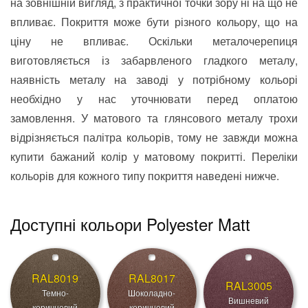
на зовнішній вигляд, з практичної точки зору ні на що не
впливає. Покриття може бути різного кольору, що на
ціну не впливає. Оскільки металочерепиця
виготовляється із забарвленого гладкого металу,
наявність металу на заводі у потрібному кольорі
необхідно у нас уточнювати перед оплатою
замовлення. У матового та глянсового металу трохи
відрізняється палітра кольорів, тому не завжди можна
купити бажаний колір у матовому покритті. Переліки
кольорів для кожного типу покриття наведені нижче.
Доступні кольори Polyester Matt
RAL8019
RAL8017
RAL3005
Темно-
Шоколадно-
Вишневий
коричневий
коричневий