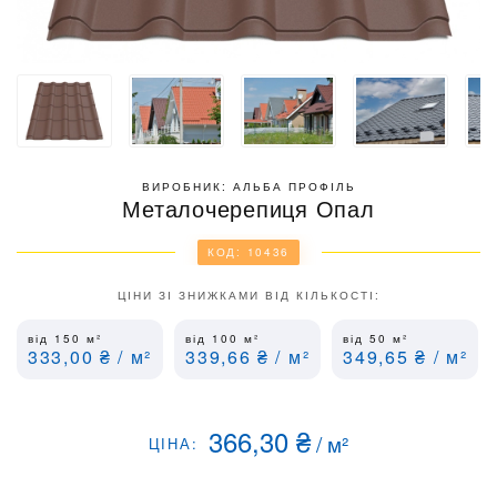
ВИРОБНИК: АЛЬБА ПРОФІЛЬ
Металочерепиця Опал
КОД: 10436
ЦІНИ ЗІ ЗНИЖКАМИ ВІД КІЛЬКОСТІ:
від 150
м²
від 100
м²
від 50
м²
333,00
₴
/ м²
339,66
₴
/ м²
349,65
₴
/ м²
366,30
₴
/
м²
ЦІНА: