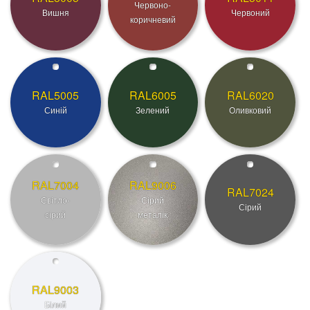
Червоно-
Вишня
Червоний
коричневий
RAL5005
RAL6005
RAL6020
Синій
Зелений
Оливковий
RAL7004
RAL9006
RAL7024
Світло-
Сірий
Сірий
сірий
металік
RAL9003
Білий