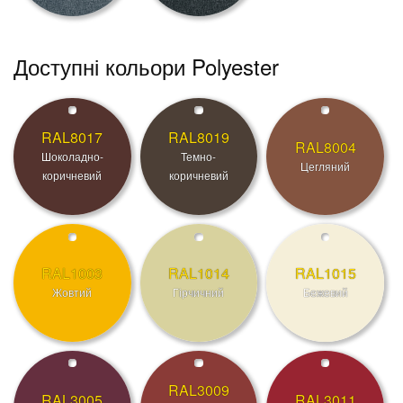
Доступні кольори Polyester
RAL8017
RAL8019
RAL8004
Шоколадно-
Темно-
Цегляний
коричневий
коричневий
RAL1003
RAL1014
RAL1015
Жовтий
Гірчичний
Бежевий
RAL3009
RAL3005
RAL3011