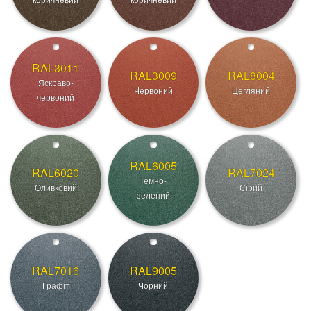
RAL3011
RAL3009
RAL8004
Яскраво-
Червоний
Цегляний
червоний
RAL6005
RAL6020
RAL7024
Темно-
Оливковий
Сірий
зелений
RAL7016
RAL9005
Графіт
Чорний