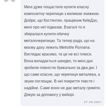
Мені дуже пощастило купити класну
композитну черепицю з великою знижкою.
Добре, що Костянтин, працівник КиївДах,
мені про неї підказав. Взагалі то я
збиралася купити обичну
металочерепицю. Та тепер рада, що на
моєму даху лежить Metrotile Romana.
Виглядає красиво, та це не всі плюси.
Вона вкладається швидко, то мені дах
зробили повністю буквально за два дні. І
що саме класне, що черепиця металева, а
звуки поглощає. В неї покриття товсте і
надійне. Саме воно не дає металу гриміти.
Дякую за допомогу у виборі.
07.09.2021