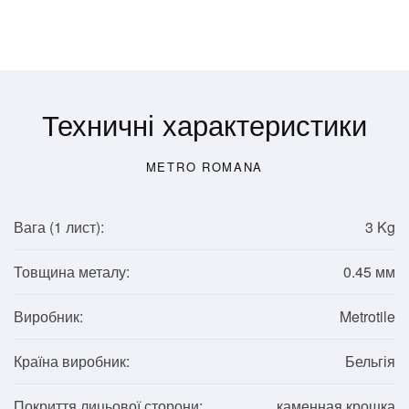
Техничні характеристики
METRO ROMANA
Вага (1
лист
):
3 Kg
Товщина металу:
0.45 мм
Виробник:
Metrotile
Країна виробник:
Бельгія
Покриття лицьової сторони:
каменная крошка