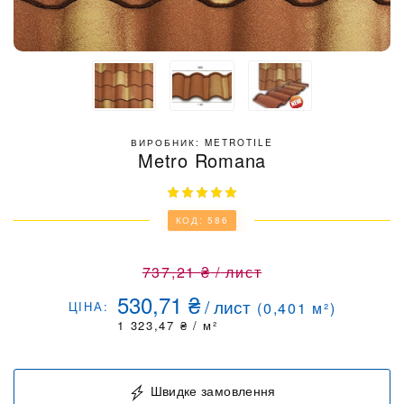
ВИРОБНИК: METROTILE
Metro Romana
КОД: 586
737,21
₴
/
лист
530,71
₴
/
лист
ЦІНА:
(
0,401
м²)
1 323,47
₴
/ м²
Швидке замовлення