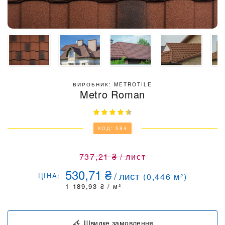
ВИРОБНИК: METROTILE
Metro Roman
КОД: 584
737,21
₴
/
лист
530,71
₴
/
лист
ЦІНА:
(
0,446
м²)
1 189,93
₴
/ м²
Швидке замовлення