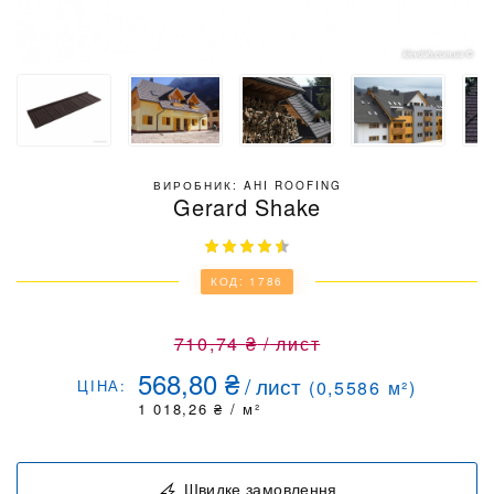
ВИРОБНИК: AHI ROOFING
Gerard Shake
КОД: 1786
710,74
₴
/
лист
568,80
₴
/
лист
ЦІНА:
(
0,5586
м²)
1 018,26
₴
/ м²
Швидке замовлення