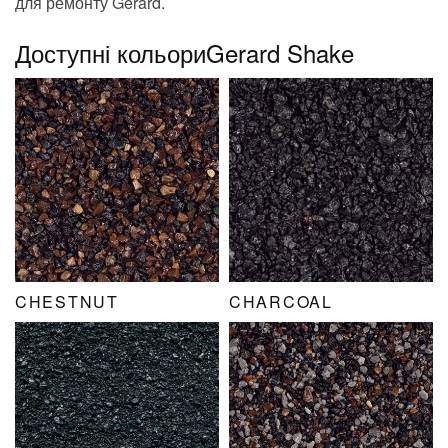
для ремонту Gerard.
Доступні кольориGerard Shake
CHESTNUT
CHARCOAL