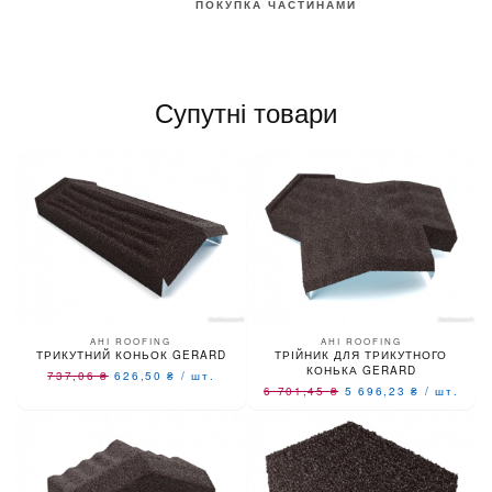
ПОКУПКА ЧАСТИНАМИ
Супутні товари
AHI ROOFING
AHI ROOFING
ТРИКУТНИЙ КОНЬОК GERARD
ТРІЙНИК ДЛЯ ТРИКУТНОГО
КОНЬКА GERARD
737,06
₴
626,50
₴
/
шт.
6 701,45
₴
5 696,23
₴
/
шт.