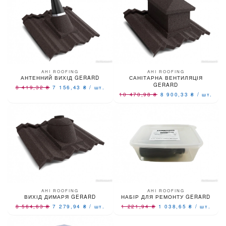
AHI ROOFING
AHI ROOFING
АНТЕННИЙ ВИХІД GERARD
САНІТАРНА ВЕНТИЛЯЦІЯ
GERARD
8 419,32
₴
7 156,43
₴
/
шт.
10 470,98
₴
8 900,33
₴
/
шт.
AHI ROOFING
AHI ROOFING
ВИХІД ДИМАРЯ GERARD
НАБІР ДЛЯ РЕМОНТУ GERARD
8 564,63
₴
7 279,94
₴
/
шт.
1 221,94
₴
1 038,65
₴
/
шт.