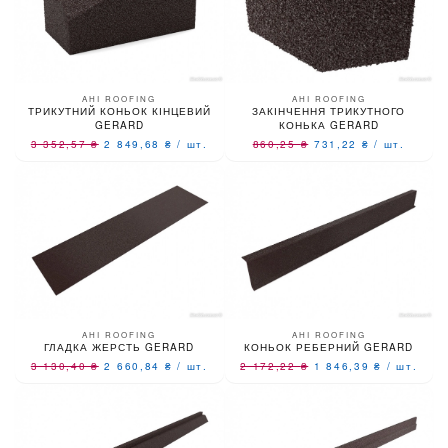
AHI ROOFING
AHI ROOFING
ТРИКУТНИЙ КОНЬОК КІНЦЕВИЙ
ЗАКІНЧЕННЯ ТРИКУТНОГО
GERARD
КОНЬКА GERARD
3 352,57
₴
2 849,68
₴
/
шт.
860,25
₴
731,22
₴
/
шт.
AHI ROOFING
AHI ROOFING
ГЛАДКА ЖЕРСТЬ GERARD
КОНЬОК РЕБЕРНИЙ GERARD
3 130,40
₴
2 660,84
₴
/
шт.
2 172,22
₴
1 846,39
₴
/
шт.