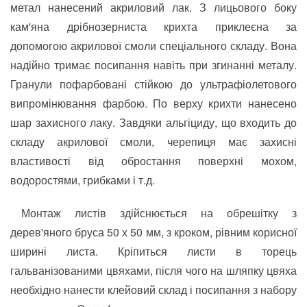
метал нанесений акриловий лак. З лицьового боку
кам'яна дрібнозерниста крихта приклеєна за
допомогою акрилової смоли спеціального складу. Вона
надійно тримає посипання навіть при згинанні металу.
Гранули пофарбовані стійкою до ультрафіолетового
випромінювання фарбою. По верху крихти нанесено
шар захисного лаку. Завдяки альгіциду, що входить до
складу акрилової смоли, черепиця має захисні
властивості від обростання поверхні мохом,
водоростями, грибками і т.д.
Монтаж листів здійснюється на обрешітку з
дерев'яного бруса 50 х 50 мм, з кроком, рівним корисної
ширині листа. Кріпиться листи в торець
гальванізованими цвяхами, після чого на шляпку цвяха
необхідно нанести клейовий склад і посипання з набору