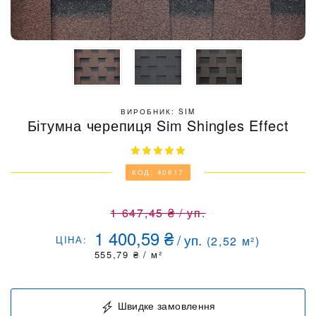
ВИРОБНИК: SIM
Бітумна черепиця Sim Shingles Effect
КОД: 40617
1 647,45
₴
/
уп.
1 400,59
₴
/
уп.
ЦІНА:
(
2,52
м²)
555,79
₴
/ м²
Швидке замовлення