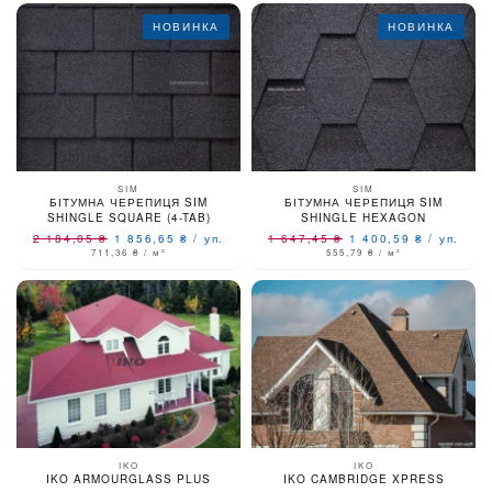
НОВИНКА
НОВИНКА
SIM
SIM
БІТУМНА ЧЕРЕПИЦЯ SIM
БІТУМНА ЧЕРЕПИЦЯ SIM
SHINGLE SQUARE (4-TAB)
SHINGLE HEXAGON
2 184,05
₴
1 856,65
₴
/
уп.
1 647,45
₴
1 400,59
₴
/
уп.
711,36
₴
/ м²
555,79
₴
/ м²
IKO
IKO
IKO ARMOURGLASS PLUS
IKO CAMBRIDGE XPRESS