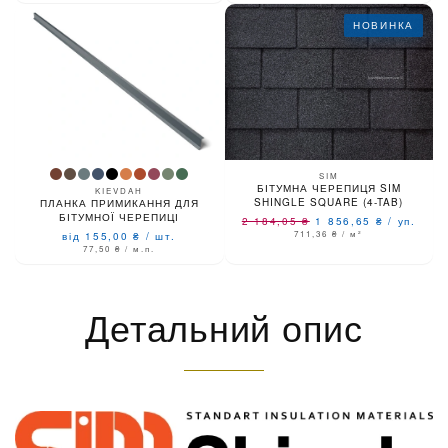
НОВИНКА
SIM
БІТУМНА ЧЕРЕПИЦЯ SIM
KIEVDAH
SHINGLE SQUARE (4-TAB)
ПЛАНКА ПРИМИКАННЯ ДЛЯ
БІТУМНОЇ ЧЕРЕПИЦІ
2 184,05
₴
1 856,65
₴
/
уп.
711,36
₴
/ м²
від 155,00
₴
/
шт.
77,50
₴
/ м.п.
Детальний опис