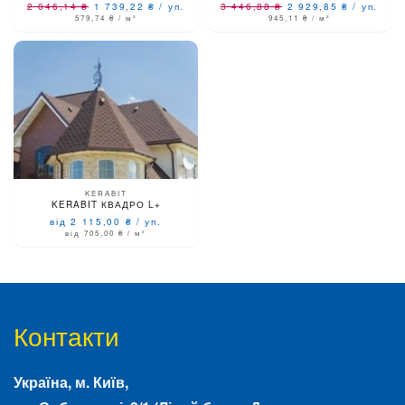
2 046,14
₴
1 739,22
₴
/
уп.
3 446,88
₴
2 929,85
₴
/
уп.
579,74
₴
/ м²
945,11
₴
/ м²
KERABIT
KERABIT КВАДРО L+
від 2 115,00
₴
/
уп.
від 705,00
₴
/ м²
Контакти
Україна, м.
Київ
,