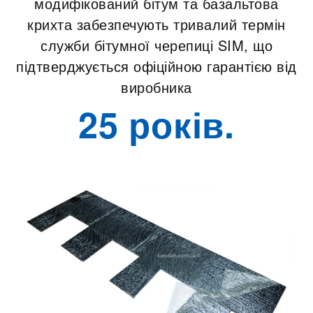
модифікований бітум та базальтова
крихта забезпечують тривалий термін
служби бітумної черепиці SIM, що
підтверджується офіційною гарантією від
виробника
25 років.