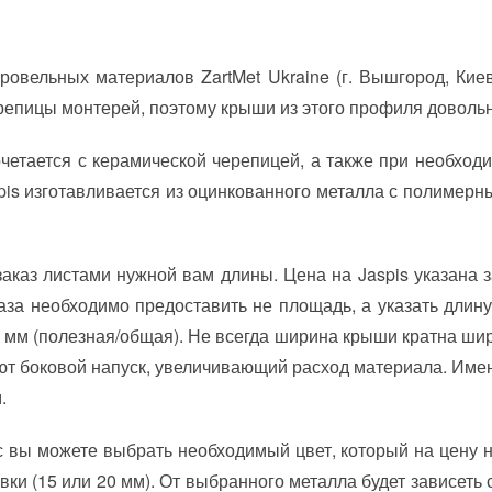
ровельных материалов ZartMet Ukraine (г. Вышгород, Ки
епицы монтерей, поэтому крыши из этого профиля довольно
етается с керамической черепицей, а также при необход
is изготавливается из оцинкованного металла с полимерн
каз листами нужной вам длины. Цена на Jaspis указана з
а необходимо предоставить не площадь, а указать длину
0 мм (полезная/общая). Не всегда ширина крыши кратна шир
еют боковой напуск, увеличивающий расход материала. Име
.
вы можете выбрать необходимый цвет, который на цену не 
вки (15 или 20 мм). От выбранного металла будет зависеть