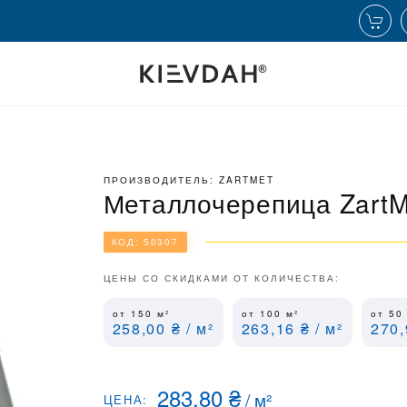
ПРОИЗВОДИТЕЛЬ: ZARTMET
Металлочерепица ZartM
КОД: 50307
ЦЕНЫ СО СКИДКАМИ ОТ КОЛИЧЕСТВА:
от 150
м²
от 100
м²
от 5
258,00
₴
/ м²
263,16
₴
/ м²
270
283,80
₴
/
м²
ЦЕНА: