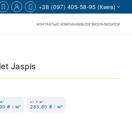
+38 (097) 405-58-95 (Киев)
КОНТАКТЫ
О КОМПАНИИ
БЛОГ
ВИЗУАЛИЗАТОР
et Jaspis
0
м²
от 1
м²
,90
₴
/ м²
283,80
₴
/ м²