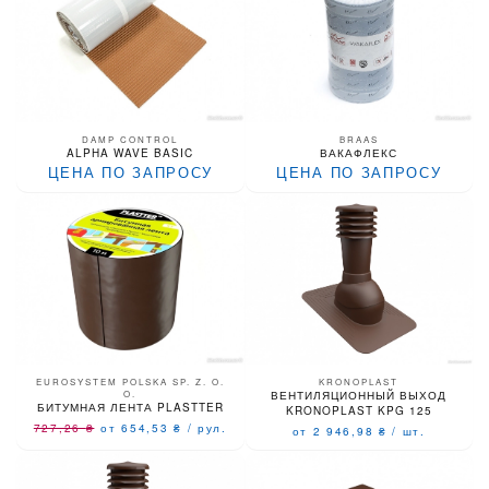
DAMP CONTROL
BRAAS
ALPHA WAVE BASIC
ВАКАФЛЕКС
ЦЕНА ПО ЗАПРОСУ
ЦЕНА ПО ЗАПРОСУ
EUROSYSTEM POLSKA SP. Z. O.
KRONOPLAST
O.
ВЕНТИЛЯЦИОННЫЙ ВЫХОД
БИТУМНАЯ ЛЕНТА PLASTTER
KRONOPLAST KPG 125
727,26
₴
от 654,53
₴
/
рул.
от 2 946,98
₴
/
шт.