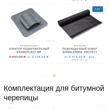
ХИТ
KRONOPLAST
KIEVDAH
АЭРАТОР ПОДКРОВЕЛЬНЫЙ
ПОДКЛАДОЧНЫЙ КОВЕР
KRONOPLAST WP
SHINGLEBASE PROTECT
2 951,20
₴
от 2 108,00
₴
от 2 478,22
₴
/
рул.
165,21
₴
/ м²
Комплектация для битумной
черепицы