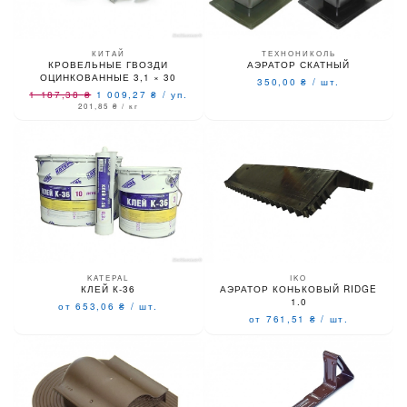
КИТАЙ
ТЕХНОНИКОЛЬ
КРОВЕЛЬНЫЕ ГВОЗДИ
АЭРАТОР СКАТНЫЙ
ОЦИНКОВАННЫЕ 3,1 × 30
350,00
₴
/
шт.
1 187,38
₴
1 009,27
₴
/
уп.
201,85
₴
/ кг
KATEPAL
IKO
КЛЕЙ К-36
АЭРАТОР КОНЬКОВЫЙ RIDGE
1.0
от 653,06
₴
/
шт.
от 761,51
₴
/
шт.