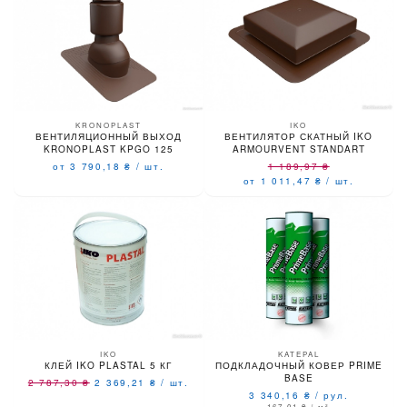
KRONOPLAST
IKO
ВЕНТИЛЯЦИОННЫЙ ВЫХОД
ВЕНТИЛЯТОР СКАТНЫЙ IKO
KRONOPLAST KPGO 125
ARMOURVENT STANDART
от 3 790,18
₴
/
шт.
1 189,97
₴
от 1 011,47
₴
/
шт.
IKO
KATEPAL
КЛЕЙ IKO PLASTAL 5 КГ
ПОДКЛАДОЧНЫЙ КОВЕР PRIME
BASE
2 787,30
₴
2 369,21
₴
/
шт.
3 340,16
₴
/
рул.
167,01
₴
/ м²