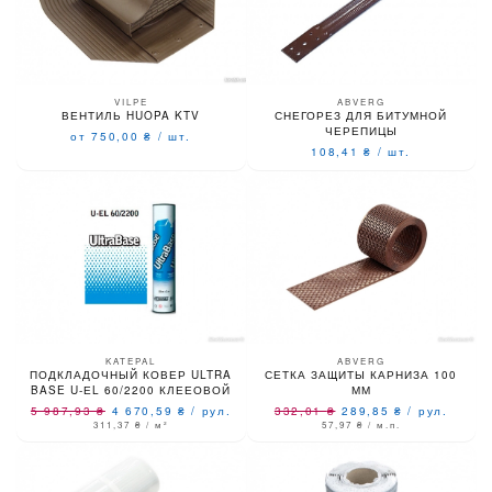
VILPE
ABVERG
ВЕНТИЛЬ HUOPA KTV
СНЕГОРЕЗ ДЛЯ БИТУМНОЙ
ЧЕРЕПИЦЫ
от 750,00
₴
/
шт.
108,41
₴
/
шт.
KATEPAL
ABVERG
ПОДКЛАДОЧНЫЙ КОВЕР ULTRA
СЕТКА ЗАЩИТЫ КАРНИЗА 100
BASE U-ЕL 60/2200 КЛЕЕОВОЙ
ММ
5 987,93
₴
4 670,59
₴
/
рул.
332,01
₴
289,85
₴
/
рул.
311,37
₴
/ м²
57,97
₴
/ м.п.