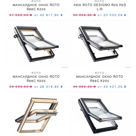
ROTO
ROTO
МАНСАРДНОЕ ОКНО ROTO
ЛЮК ROTO DESIGNO R35 H2D
R88C K200
L/R
51 022,00
₴
от 40 817,60
₴
30 034,60
₴
от 20 030,08
₴
ROTO
ROTO
МАНСАРДНОЕ ОКНО ROTO
МАНСАРДНОЕ ОКНО ROTO
R68C H200
R68C K200
35 399,80
₴
от 28 319,84
₴
44 289,20
₴
от 35 431,36
₴