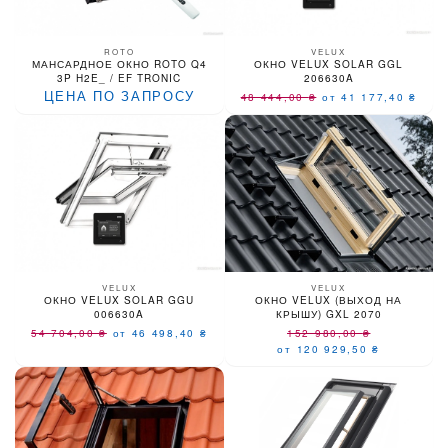
ROTO
VELUX
МАНСАРДНОЕ ОКНО ROTO Q4
ОКНО VELUX SOLAR GGL
3P H2E_ / EF TRONIC
206630A
ЦЕНА ПО ЗАПРОСУ
48 444,00
₴
от 41 177,40
₴
VELUX
VELUX
ОКНО VELUX SOLAR GGU
ОКНО VELUX (ВЫХОД НА
006630A
КРЫШУ) GXL 2070
54 704,00
₴
от 46 498,40
₴
152 980,00
₴
от 120 929,50
₴