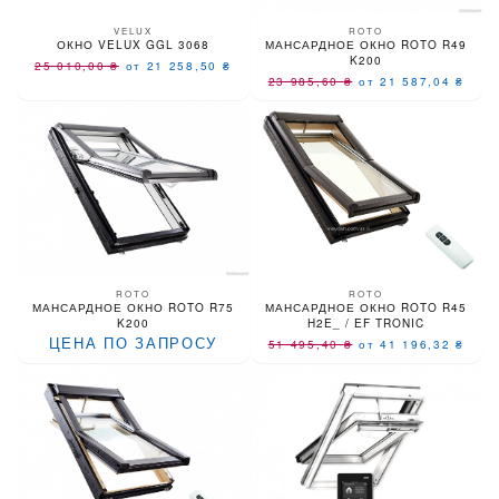
VELUX
ROTO
ОКНО VELUX GGL 3068
МАНСАРДНОЕ ОКНО ROTO R49
K200
25 010,00
₴
от 21 258,50
₴
23 985,60
₴
от 21 587,04
₴
ROTO
ROTO
МАНСАРДНОЕ ОКНО ROTO R75
МАНСАРДНОЕ ОКНО ROTO R45
K200
H2E_ / EF TRONIC
ЦЕНА ПО ЗАПРОСУ
51 495,40
₴
от 41 196,32
₴