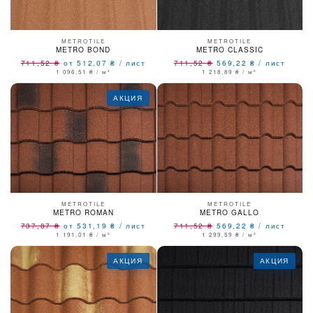
METROTILE
METROTILE
METRO BOND
METRO CLASSIC
711,52
₴
от 512,07
₴
/
лист
711,52
₴
569,22
₴
/
лист
1 096,51
₴
/ м²
1 218,89
₴
/ м²
АКЦИЯ
METROTILE
METROTILE
METRO ROMAN
METRO GALLO
737,87
₴
от 531,19
₴
/
лист
711,52
₴
569,22
₴
/
лист
1 191,01
₴
/ м²
1 299,59
₴
/ м²
АКЦИЯ
АКЦИЯ