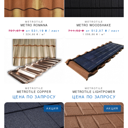
METROTILE
METROTILE
METRO ROMANA
METRO WOODSHAKE
737,87
₴
от 531,19
₴
/
лист
711,52
₴
от 512,07
₴
/
лист
1 324,66
₴
/ м²
1 098,86
₴
/ м²
METROTILE
METROTILE
METROTILE COPPER
METROTILE LIGHTPOWER
ЦЕНА ПО ЗАПРОСУ
ЦЕНА ПО ЗАПРОСУ
АКЦИЯ
АКЦИЯ