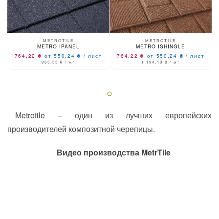
METROTILE
METROTILE
METRO IPANEL
METRO ISHINGLE
764,22
₴
от 550,24
₴
/
лист
764,22
₴
от 550,24
₴
/
лист
965,33
₴
/ м²
1 194,10
₴
/ м²
Metrotile – один из лучших европейских
производителей композитной черепицы.
Видео производства MetrTile