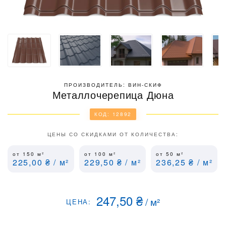
ПРОИЗВОДИТЕЛЬ: ВИН-СКИФ
Металлочерепица Дюна
КОД: 12892
ЦЕНЫ СО СКИДКАМИ ОТ КОЛИЧЕСТВА:
от 150
м²
от 100
м²
от 50
м²
225,00
₴
/ м²
229,50
₴
/ м²
236,25
₴
/ м²
247,50
₴
/
м²
ЦЕНА: