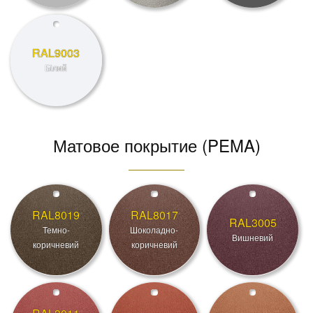
RAL9003
Білий
Матовое покрытие (PEMA)
RAL8019
RAL8017
RAL3005
Темно-
Шоколадно-
Вишневий
коричневий
коричневий