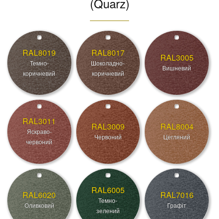
(Quarz)
RAL8019
RAL8017
RAL3005
Темно-
Шоколадно-
Вишневий
коричневий
коричневий
RAL3011
RAL3009
RAL8004
Яскраво-
Червоний
Цегляний
червоний
RAL6005
RAL6020
RAL7016
Темно-
Оливковий
Графіт
зелений