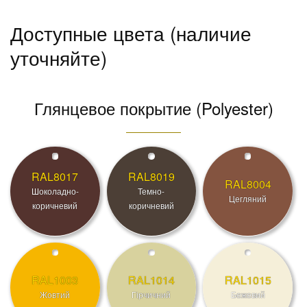
Доступные цвета (наличие
уточняйте)
Глянцевое покрытие (Polyester)
RAL8017
RAL8019
RAL8004
Шоколадно-
Темно-
Цегляний
коричневий
коричневий
RAL1003
RAL1014
RAL1015
Жовтий
Гірчичний
Бежевий