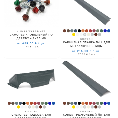
KLIMAS WKRET-MET
САМОРЕЗ КРОВЕЛЬНЫЙ ПО
ДЕРЕВУ 4,8Х35 ММ
KIEVDAH
КАРНИЗНАЯ ПЛАНКА №11 ДЛЯ
от 435,00
₴
/
уп.
МЕТАЛЛОЧЕРЕПИЦЫ
1,74
₴
/ шт.
от 215,00
₴
/
шт.
107,50
₴
/ м.п.
KIEVDAH
KIEVDAH
СНЕГОРЕЗ ПОДКОВА ДЛЯ
КОНЕК ТРЕУГОЛЬНЫЙ №1 ДЛЯ