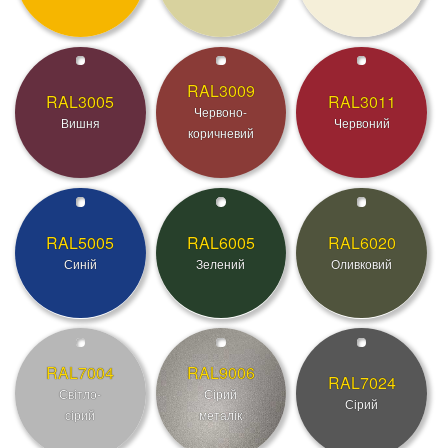
RAL3009
RAL3005
RAL3011
Червоно-
Вишня
Червоний
коричневий
RAL5005
RAL6005
RAL6020
Синій
Зелений
Оливковий
RAL7004
RAL9006
RAL7024
Світло-
Сірий
Сірий
сірий
металік