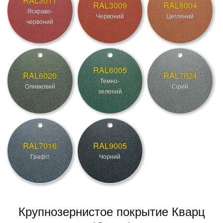
RAL3011
RAL3009
RAL8004
Яскраво-
Червоний
Цегляний
червоний
RAL6005
RAL6020
RAL7024
Темно-
Оливковий
Сірий
зелений
RAL7016
RAL9005
Графіт
Чорний
Крупнозернистое покрытие Кварц