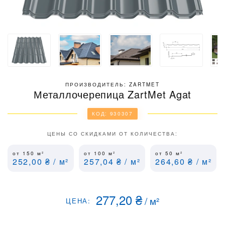
ПРОИЗВОДИТЕЛЬ: ZARTMET
Металлочерепица ZartMet Agat
КОД: 930307
ЦЕНЫ СО СКИДКАМИ ОТ КОЛИЧЕСТВА:
от 150
м²
от 100
м²
от 50
м²
252,00
₴
/ м²
257,04
₴
/ м²
264,60
₴
/ м²
277,20
₴
/
м²
ЦЕНА: