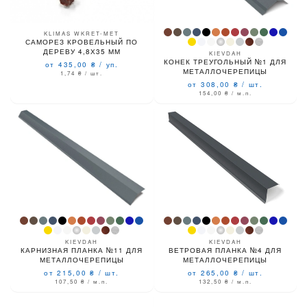
KLIMAS WKRET-MET
САМОРЕЗ КРОВЕЛЬНЫЙ ПО
ДЕРЕВУ 4,8Х35 ММ
KIEVDAH
КОНЕК ТРЕУГОЛЬНЫЙ №1 ДЛЯ
от 435,00
₴
/
уп.
МЕТАЛЛОЧЕРЕПИЦЫ
1,74
₴
/ шт.
от 308,00
₴
/
шт.
154,00
₴
/ м.п.
KIEVDAH
KIEVDAH
КАРНИЗНАЯ ПЛАНКА №11 ДЛЯ
ВЕТРОВАЯ ПЛАНКА №4 ДЛЯ
МЕТАЛЛОЧЕРЕПИЦЫ
МЕТАЛЛОЧЕРЕПИЦЫ
от 215,00
₴
/
шт.
от 265,00
₴
/
шт.
107,50
₴
/ м.п.
132,50
₴
/ м.п.