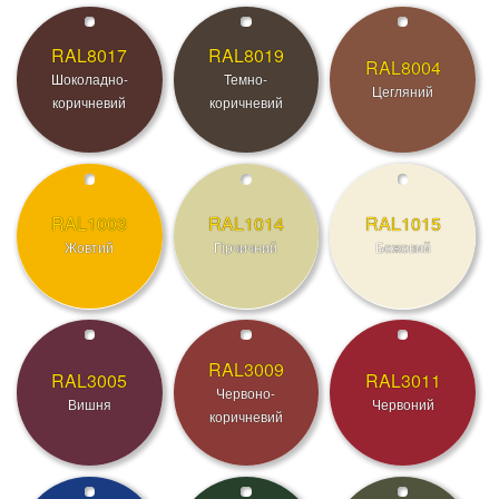
RAL8017
RAL8019
RAL8004
Шоколадно-
Темно-
Цегляний
коричневий
коричневий
RAL1003
RAL1014
RAL1015
Жовтий
Гірчичний
Бежевий
RAL3009
RAL3005
RAL3011
Червоно-
Вишня
Червоний
коричневий