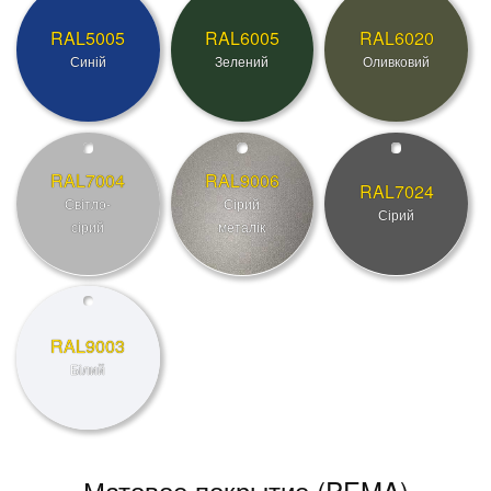
RAL5005
RAL6005
RAL6020
Синій
Зелений
Оливковий
RAL7004
RAL9006
RAL7024
Світло-
Сірий
Сірий
сірий
металік
RAL9003
Білий
Матовое покрытие (PEMA)