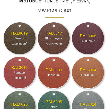
ГАРАНТИЯ 10 ЛЕТ
RAL8019
RAL8017
RAL3005
Темно-
Шоколадно-
Вишневий
коричневий
коричневий
RAL3011
RAL3009
RAL8004
Яскраво-
Червоний
Цегляний
червоний
RAL6005
RAL6020
RAL7024
Темно-