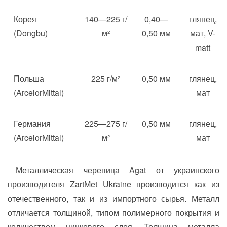
Корея
140—225 г/
0,40—
глянец,
(Dongbu)
м²
0,50 мм
мат, V-
matt
Польша
225 г/м²
0,50 мм
глянец,
(ArcelorMittal)
мат
Германия
225—275 г/
0,50 мм
глянец,
(ArcelorMittal)
м²
мат
Металлическая черепица Agat от украинского
производителя ZartMet Ukraine производится как из
отечественного, так и из импортного сырья. Металл
отличается толщиной, типом полимерного покрытия и
количеством цинкового слоя. Толщина металла