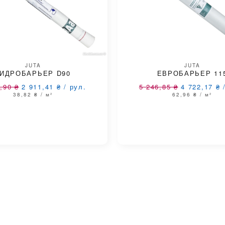
JUTA
JUTA
ГИДРОБАРЬЕР D90
ЕВРОБАРЬЕР 11
4,90
₴
2 911,41
₴
/
рул.
5 246,85
₴
4 722,17
₴
38,82
₴
/ м²
62,96
₴
/ м²