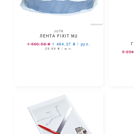
JUTA
ЛЕНТА FIXIT М2
1 660,58
₴
1 494,37
₴
/
рул.
29,89
₴
/ м.п.
3 23