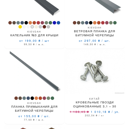
KIEVDAH
ВЕТРОВАЯ ПЛАНКА ДЛЯ
KIEVDAH
КАПЕЛЬНИК №3 ДЛЯ КРЫШИ
БИТУМНОЙ ЧЕРЕПИЦЫ
от 199,00
₴
/
шт
от 297,00
₴
/
шт.
99,50
₴
/ м.п.
148,50
₴
/ м.п.
КИТАЙ
КРОВЕЛЬНЫЕ ГВОЗДИ
KIEVDAH
ОЦИНКОВАННЫЕ 3,1 × 30
ПЛАНКА ПРИМЫКАНИЯ ДЛЯ
БИТУМНОЙ ЧЕРЕПИЦЫ
1 188,45
₴
1 010,18
₴
/
уп.
202,04
₴
/ кг
от 155,00
₴
/
шт.
77,50
₴
/ м.п.