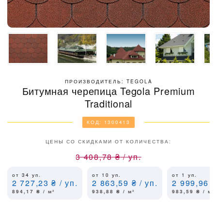
ПРОИЗВОДИТЕЛЬ: TEGOLA
Битумная черепица Tegola Premium
Traditional
КОД: 1300413
ЦЕНЫ СО СКИДКАМИ ОТ КОЛИЧЕСТВА:
3 408,78
₴
/
уп.
от 34
уп.
от 10
уп.
от 1
уп.
2 727,23
₴
/ уп.
2 863,59
₴
/ уп.
2 999,96
₴
894,17
₴
/ м²
938,88
₴
/ м²
983,59
₴
/ м²