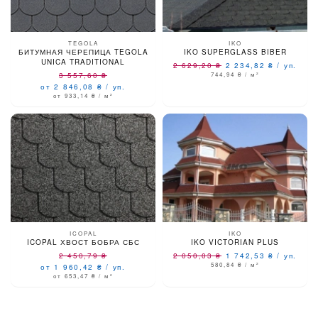
TEGOLA
IKO
БИТУМНАЯ ЧЕРЕПИЦА TEGOLA
IKO SUPERGLASS BIBER
UNICA TRADITIONAL
2 629,20
₴
2 234,82
₴
/
уп.
3 557,60
₴
744,94
₴
/ м²
от 2 846,08
₴
/
уп.
от 933,14
₴
/ м²
ICOPAL
IKO
ICOPAL ХВОСТ БОБРА СБС
IKO VICTORIAN PLUS
2 450,79
₴
2 050,03
₴
1 742,53
₴
/
уп.
580,84
₴
/ м²
от 1 960,42
₴
/
уп.
от 653,47
₴
/ м²