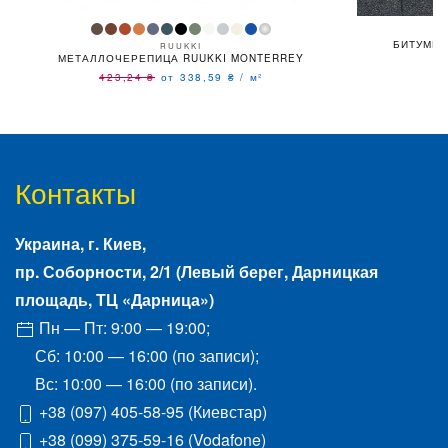
БИТУМНА
RUUKKI
МЕТАЛЛОЧЕРЕПИЦА RUUKKI MONTERREY
1
423,24
₴
от 338,59
₴
/
м²
Контакты
Украина, г.
Киев
,
пр. Соборности, 2/1
(Левый берег, Дарницкая
площадь, ТЦ «Дарница»)
Пн — Пт: 9:00 — 19:00;
Сб: 10:00 — 16:00 (по записи);
Вс: 10:00 — 16:00 (по записи).
+38 (097) 405-58-95
(Киевстар)
+38 (099) 375-59-16
(Vodafone)