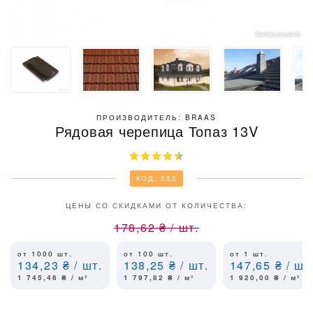
ПРОИЗВОДИТЕЛЬ: BRAAS
Рядовая черепица Топаз 13V
КОД: 552
ЦЕНЫ СО СКИДКАМИ ОТ КОЛИЧЕСТВА:
178,62
₴
/
шт.
от 1000
шт.
от 100
шт.
от 1
шт.
134,23
₴
/ шт.
138,25
₴
/ шт.
147,65
₴
/ шт
1 745,46
₴
/ м²
1 797,82
₴
/ м²
1 920,00
₴
/ м²