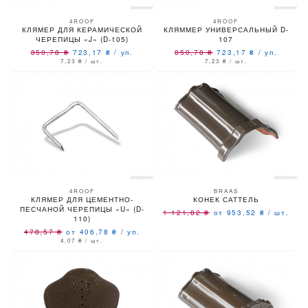
4ROOF
4ROOF
КЛЯМЕР ДЛЯ КЕРАМИЧЕСКОЙ
КЛЯММЕР УНИВЕРСАЛЬНЫЙ D-
ЧЕРЕПИЦЫ «J» (D-105)
107
850,78
₴
723,17
₴
/
уп.
850,78
₴
723,17
₴
/
уп.
7,23
₴
/ шт.
7,23
₴
/ шт.
4ROOF
BRAAS
КЛЯМЕР ДЛЯ ЦЕМЕНТНО-
КОНЕК САТТЕЛЬ
ПЕСЧАНОЙ ЧЕРЕПИЦЫ «U» (D-
1 121,82
₴
от 953,52
₴
/
шт.
110)
478,57
₴
от 406,78
₴
/
уп.
4,07
₴
/ шт.