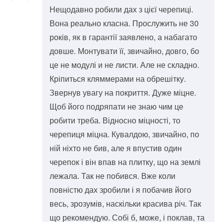
Нещодавно робили дах з цієї черепиці.
Вона реально класна. Прослужить не 30
років, як в гарантії заявлено, а набагато
довше. Монтувати її, звичайно, довго, бо
це не модулі и не листи. Але не складно.
Кріпиться кляммерами на обрешітку.
Звернув увагу на покриття. Дуже міцне.
Щоб його подряпати не знаю чим це
робити треба. Відносно міцності, то
черепиця міцна. Кувалдою, звичайно, по
ній ніхто не бив, але я впустив один
черепок і він впав на плитку, що на землі
лежала. Так не побився. Вже коли
повністю дах зробили і я побачив його
весь, зрозумів, наскільки красива річ. Так
що рекомендую. Собі б, може, і поклав, та