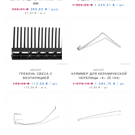
ММ
1 806,89
₴
1 445,51
₴
/
шт.
332,01
₴
289,85
₴
/
рул.
57,97
₴
/ м.п.
4ROOF
4ROOF
ГРЕБЕНЬ СВЕСА С
КЛЯММЕР ДЛЯ КЕРАМИЧЕСКОЙ
ВЕНТИЛЯЦИЕЙ
ЧЕРЕПИЦЫ «К» (D-104)
129,06
₴
113,58
₴
/
шт.
1 276,18
₴
1 084,75
₴
/
уп.
113,58
₴
/ м.п.
10,85
₴
/ шт.