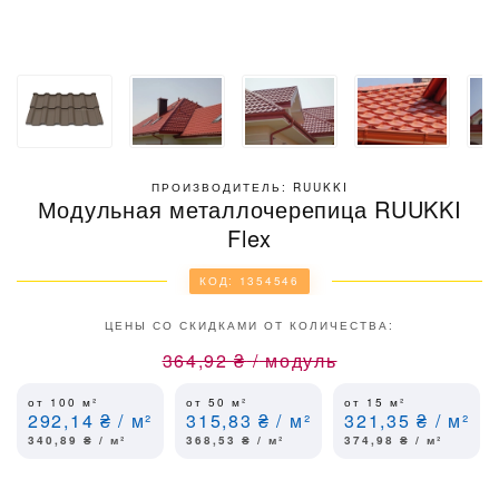
ПРОИЗВОДИТЕЛЬ: RUUKKI
Модульная металлочерепица RUUKKI
Flex
КОД: 1354546
ЦЕНЫ СО СКИДКАМИ ОТ КОЛИЧЕСТВА:
364,92
₴
/
модуль
от 100
м²
от 50
м²
от 15
м²
292,14
₴
/ м²
315,83
₴
/ м²
321,35
₴
/ м²
340,89
₴
/ м²
368,53
₴
/ м²
374,98
₴
/ м²