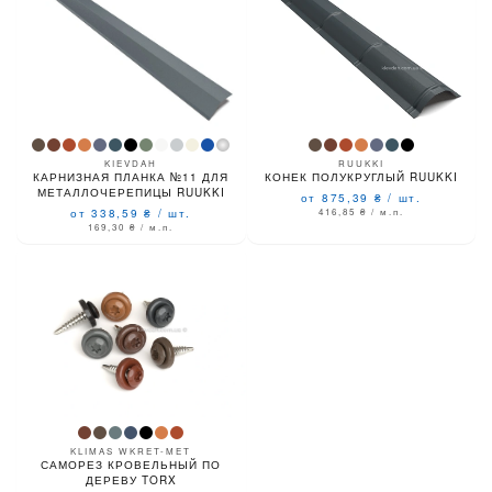
KIEVDAH
RUUKKI
КАРНИЗНАЯ ПЛАНКА №11 ДЛЯ
КОНЕК ПОЛУКРУГЛЫЙ RUUKKI
МЕТАЛЛОЧЕРЕПИЦЫ RUUKKI
от 875,39
₴
/
шт.
от 338,59
₴
/
шт.
416,85
₴
/ м.п.
169,30
₴
/ м.п.
KLIMAS WKRET-MET
САМОРЕЗ КРОВЕЛЬНЫЙ ПО
ДЕРЕВУ TORX