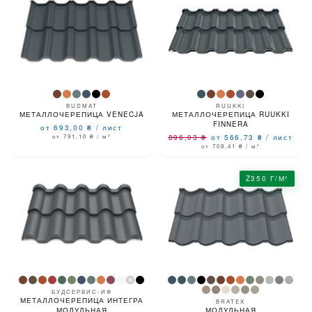
BUDMAT
RUUKKI
МЕТАЛЛОЧЕРЕПИЦА VENECJA
МЕТАЛЛОЧЕРЕПИЦА RUUKKI
FINNERA
от 693,00
₴
/
лист
от 791,10
₴
/ м²
896,03
₴
от 566,73
₴
/
лист
от 708,41
₴
/ м²
Z350 Г/М²
БУДСЕРВИС-ИФ
МЕТАЛЛОЧЕРЕПИЦА ИНТЕГРА
BRATEX
МОДУЛЬНАЯ
МОДУЛЬНАЯ