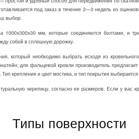
— простой и удобный способ для передвижения по скатно
готавливается под заказ в течение 2—3 недель из оцинко
аш выбор.
апа 1000х300х30 мм, которые соединяются болтами, и т
ежду собой в сплошную дорожку.
ния, который необходимо выбрать исходя из кровельног
штейн; для фальцевой кровли производитель предлагает 
 Тип крепления и цвет мостика, и тип покрытия выбирается
уральную черепицу, согласно ее размеров. Если у вас к
Типы поверхности