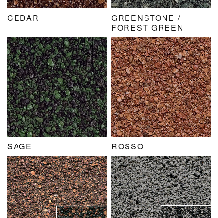
CEDAR
GREENSTONE /
FOREST GREEN
SAGE
ROSSO